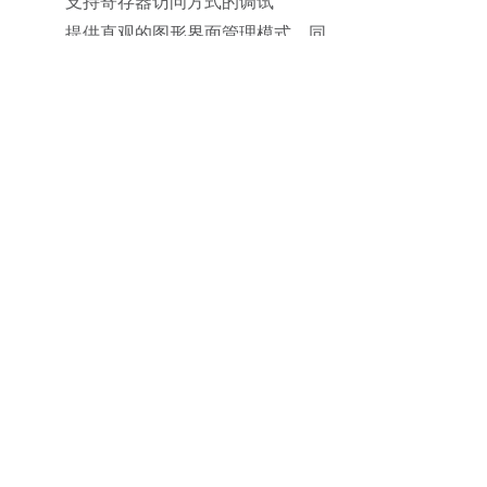
支持寄存器访问方式的调试
提供直观的图形界面管理模式，同
时也提供命令行执行方式
扩展子卡：
多样的FMC接口子卡，支持更多
场景验证
上一篇：
无
ꄴ