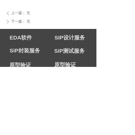
上一篇：
无
ꄴ
下一篇：
无
ꄲ
EDA软件
SIP设计服务
SiP封装服务
SiP测试服务
原型验证
原型验证
系统级设计
仿真解决方案
培训课程
白皮书下载
公司简介
联系我们
招贤纳士