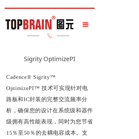
끀
----------
----------
ꂅ
Sigrity OptimizePI
Cadence® Sigrity
™
OptimizePI
™
技术可实现针对电
路板和
IC
封装的完整交流频率分
析，确保您的设计在系统级和器件
级拥有高性能表现，同时为您节省
15
％至
50
％的去耦电容成本。支