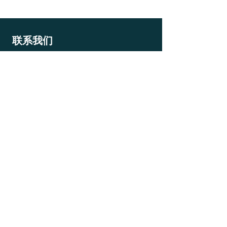
联系我们
总机：021-6630 6500
热线：186-0211-4017
邮箱：info@ty-software.cn
网址：www.ty-software.cn
地址：上海市静安区江场西路299号4号楼7层
沪ICP 备：14021750号-2