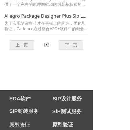
图设计。它的系统连接管理器（System Conn
供了一个完整的原理图驱动的封装基板布局布
产品的周期，极大提高了生产效率。
ectivity Manager），允许快速地捕获设计连
线环境。用于FlipChip，Wirebonding，Si
接，包括所导入的硅片Verilog网表和提供完整
P 模块等多种形式的封装物理设计。这包括基
Allegro Package Designer Plus Sip Layout Option
的SiP设计中PCB封装模型的接口。对于混合信
板布局和布线，芯片、基板和系统级别上最终
为了实现复杂多芯片在基板上的构造，优化和
号设计，模拟/混合信号的子电路模块可以从Vir
的连接优化，生产准备，全面的设计验证和流
验证，Cadence通过整合APD+软件中的概念，
tuoso环境中导入。基于电子表格的接口提供了
片。
推出了SiP Option功能模块，简化了多个芯片
一个高效的方法去创建、导入、管理和验证整
集成在单个基板上的设计流程 ，提供了高性能
个SiP系统的逻辑连接。
复杂的系统级封装设计的解决方案，设计师只
上一页
1
/
2
下一页
需要在掌握APD+的基础上，更多的去掌握多芯
片，高性能的SiP设计流程，工艺和操作规范，
这样极大的缩短了学习新软件的时间，提高设
计效率。
EDA软件
SIP设计服务
SiP封装服务
SiP测试服务
原型验证
原型验证