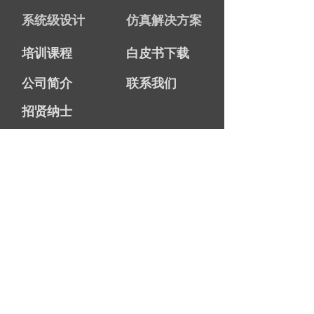
系统级设计
仿真解决方案
培训课程
白皮书下载
公司简介
联系我们
招贤纳士
图元TOPBRAIN
总机：021-6630 6500
热线：
186-0211-4017
邮箱：
info@
ty-software.cn
网址：www.ty-software.cn
地址：上海市静安区江场西路299号4号楼7层