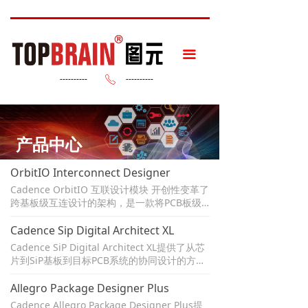
끀
----------
----------
ꂅ
产品中心
OrbitIO Interconnect Designer
Cadence OrbitIO 互联设计模块 开创性变革了
跨基板级互连设计的架构，是一款将PCB板级
集成电路和封装级电路统一到单一环境进行互
连设计的软件。OrbitIO实现了板级信号到封装
Cadence Sip Digital Architect XL
焊球连接的可视化，帮助工程师和架构师快速
Cadence SiP Digital Architect XL提供了从芯
评估跨基板互连时，信号分布的合理性，帮助
片到SiP基板到目标PCB系统的协同设计的方法
工程师高效的更改PCB板级信号与封装内焊球
进行前期设计勘探、评估和权衡的环境。它允
信号线分布相对位置的合理性，从而实现产品
许项目架构师和设计团队能够迅速地输入和管
Allegro Package Designer Plus
的最佳性能，降低生产成本，更容易的让产品
理SiP设计的逻辑连接，也就是通常所说的原理
Cadence Allegro Package Designer Plus提
去满足可制造性要求，减少了设计迭代和更新