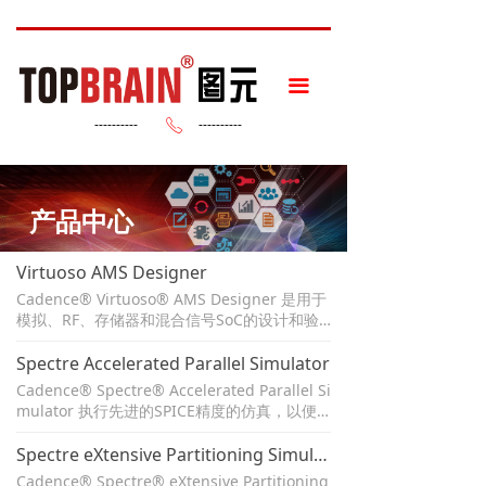
끀
----------
----------
ꂅ
产品中心
Virtuoso AMS Designer
Cadence® Virtuoso® AMS Designer 是用于
模拟、RF、存储器和混合信号SoC的设计和验
证的混合信号仿真和验证解决方案。它与Virtu
oso全定制环境集成，用于混合信号设计和验
Spectre Accelerated Parallel Simulator
证。它还与Cadence Incisive® 功能验证平台
Cadence® Spectre® Accelerated Parallel Si
集成，用于数字验证环境中的混合信号验证。
mulator 执行先进的SPICE精度的仿真，以便
更快地实现设计目标的收敛，同时提供可扩展
的性能和容量。它与Virtuoso定制设计平台紧
Spectre eXtensive Partitioning Simulator
密集成，允许工程师在同一环境中捕获和传递
Cadence® Spectre® eXtensive Partitioning