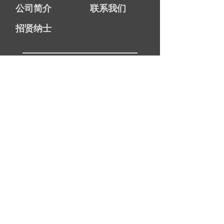
公司简介
联系我们
招贤纳士
图元TOPBRAIN
总机：021-6630 6500
热线：
186-0211-4017
邮箱：
info@
ty-software.cn
网址：www.ty-software.cn
地址：上海市静安区江场西路299号4号楼7层
版权所有：上海图元软件技术有限公司
沪ICP
备：14021750号
-2