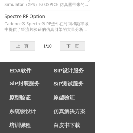
设计意图，并提供Specter Circuit Simulator
Simulator（XPS）FastSPICE 仿真器带来的高
的晶体管级分析功能。
性能和大容量，可对大型、内存密集型和混合
信号设计提供快速、准确的仿真。该仿真解决
Spectre RF Option
方案集成在 Cadence Specter Circuit Simulat
Cadence® Spectre® RF选件在时间和频率域
or 基础架构中，因此您可以使用相同的模型、
中提供了经流片验证的仿真引擎的大量分析。
工艺设计套件（PDK）和方法来验证您的设
带自动设置的引擎的选择使您能够灵活地处理
计。
线性和非线性RF电路的验证。宽广的分析范围
能够验证广泛的RF-IC类型，包括混频器，收发
上一页
1
/
10
下一页
器，功率放大器，分频器，开关电容，滤波器
和锁相环（PLL）。
EDA软件
SIP设计服务
SiP封装服务
SiP测试服务
原型验证
原型验证
系统级设计
仿真解决方案
培训课程
白皮书下载