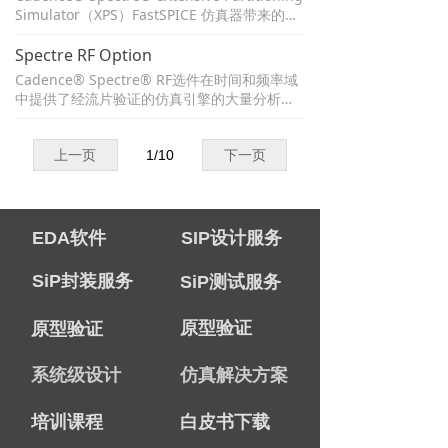
设计意图，并提供Specter Circuit Simulator
Simulator（XPS）FastSPICE 仿真器带来的高
的晶体管级分析功能。
性能和大容量，可对大型、内存密集型和混合
信号设计提供快速、准确的仿真。该仿真解决
Spectre RF Option
方案集成在 Cadence Specter Circuit Simulat
Cadence® Spectre® RF选件在时间和频率域
or 基础架构中，因此您可以使用相同的模型、
中提供了经流片验证的仿真引擎的大量分析。
工艺设计套件（PDK）和方法来验证您的设
带自动设置的引擎的选择使您能够灵活地处理
计。
线性和非线性RF电路的验证。宽广的分析范围
能够验证广泛的RF-IC类型，包括混频器，收发
上一页
1
/
10
下一页
器，功率放大器，分频器，开关电容，滤波器
和锁相环（PLL）。
EDA软件
SIP设计服务
SiP封装服务
SiP测试服务
原型验证
原型验证
系统级设计
仿真解决方案
培训课程
白皮书下载