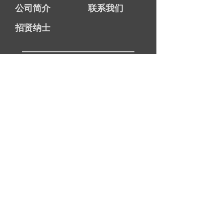
公司简介
联系我们
招贤纳士
图元TOPBRAIN
总机：021-6630 6500
热线：
186-0211-4017
邮箱：
info@
ty-software.cn
网址：www.ty-software.cn
地址：上海市静安区江场西路299号4号楼7层
版权所有：上海图元软件技术有限公司
沪ICP
备：14021750号
-2