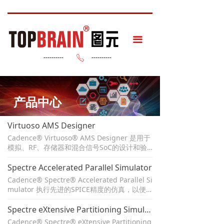
끀
----------
----------
ꂅ
产品中心
Virtuoso AMS Designer
Cadence® Virtuoso® AMS Designer 是用于
模拟、RF、存储器和混合信号SoC的设计和验
证的混合信号仿真和验证解决方案。它与Virtu
oso全定制环境集成，用于混合信号设计和验
Spectre Accelerated Parallel Simulator
证。它还与Cadence Incisive® 功能验证平台
Cadence® Spectre® Accelerated Parallel Si
集成，用于数字验证环境中的混合信号验证。
mulator 执行先进的SPICE精度的仿真，以便
更快地实现设计目标的收敛，同时提供可扩展
的性能和容量。它与Virtuoso定制设计平台紧
Spectre eXtensive Partitioning Simulator
密集成，允许工程师在同一环境中捕获和传递
Cadence® Spectre® eXtensive Partitioning