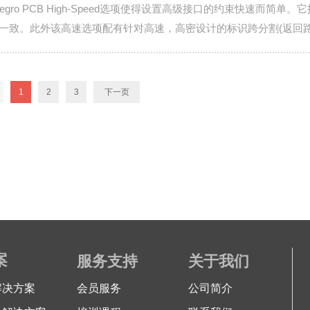
legro PCB High-Speed选项使得设置高级接口的约束快速而
一致。此外该高速选项配有针对高速，高密设计的标识跨分割(返回
1
2
3
下一页
案
服务支持
关于我们
解决方案
会员服务
公司简介