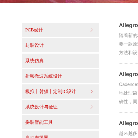
Allegr
PCB设计
ꁕ
随着新的
要一款原
封装设计
方法和设计
系统仿真
界面来加
Allegr
射频微波系统设计
Caden
模拟丨射频丨定制IC设计
ꁕ
地处理简
确性，同
系统设计与验证
ꁕ
拼装智能工具
Allegr
越来越多的
自动布线器